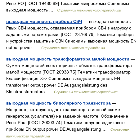
Pвых PO [ГОСТ 19480 89] Тематики микросхемы Синонимы
выходная мощность …
Справочник технического переводчика
выходная мощность прибора СВЧ
— выходная мощность
Рвых СВЧ мощность, отдаваемая прибором СВЧ в нагрузку с
заданными параметрами. [ГОСТ 23769 79] Тематики приборы
и устройства защитные СВЧ Синонимы выходная мощность EN
output power …
Справочник технического переводчика
выходная мощность трансформатора малой мощности
—
Сумма мощностей всех вторичных обмоток трансформатора
малой мощности [ГОСТ 20938 75] Тематики трансформатор
Классификация >>> Синонимы выходная мощность EN
transformer output power DE Ausgangsleistung des
Kleintransformators …
Справочник технического переводчика
выходная мощность биполярного транзистора
—
Мощность, которую отдает транзистор в типовой схеме
генератора (усилителя) на заданной частоте. Обозначение
Pвых Pout [ГОСТ 20003 74] Тематики полупроводниковые
приборы EN output power DE Ausgangsleistung …
Справочник
технического переводчика