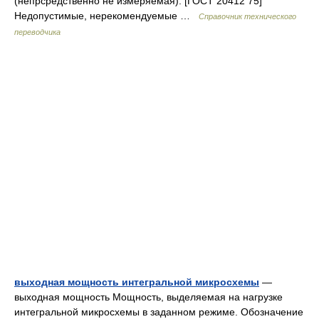
(непрсредственно не измеряемая). [ГОСТ 20412 75]
Недопустимые, нерекомендуемые …
Справочник технического
переводчика
выходная мощность интегральной микросхемы
—
выходная мощность Мощность, выделяемая на нагрузке
интегральной микросхемы в заданном режиме. Обозначение