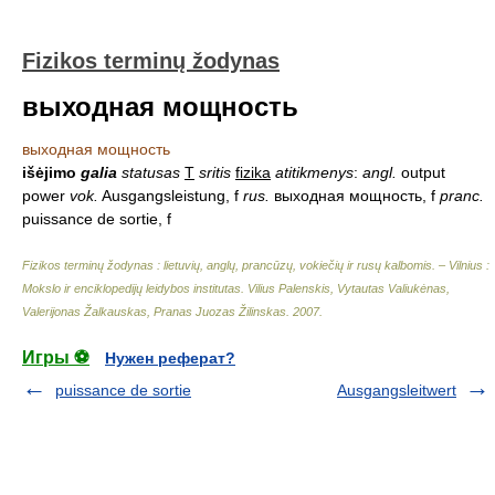
Fizikos terminų žodynas
выходная мощность
выходная мощность
išėjimo
galia
statusas
T
sritis
fizika
atitikmenys
:
angl.
output
power
vok.
Ausgangsleistung, f
rus.
выходная мощность, f
pranc.
puissance de sortie, f
Fizikos terminų žodynas : lietuvių, anglų, prancūzų, vokiečių ir rusų kalbomis. – Vilnius :
Mokslo ir enciklopedijų leidybos institutas
.
Vilius Palenskis, Vytautas Valiukėnas,
Valerijonas Žalkauskas, Pranas Juozas Žilinskas
.
2007
.
Игры ⚽
Нужен реферат?
puissance de sortie
Ausgangsleitwert