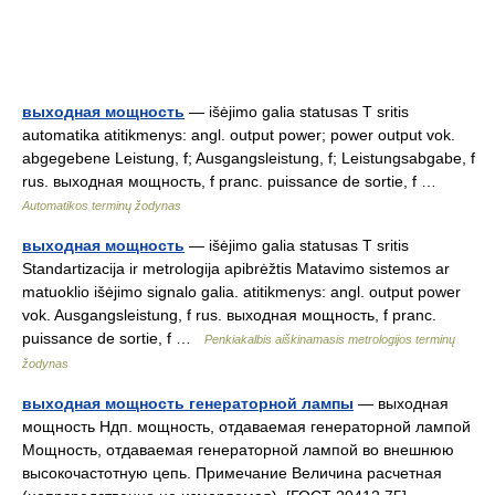
выходная мощность
— išėjimo galia statusas T sritis
automatika atitikmenys: angl. output power; power output vok.
abgegebene Leistung, f; Ausgangsleistung, f; Leistungsabgabe, f
rus. выходная мощность, f pranc. puissance de sortie, f …
Automatikos terminų žodynas
выходная мощность
— išėjimo galia statusas T sritis
Standartizacija ir metrologija apibrėžtis Matavimo sistemos ar
matuoklio išėjimo signalo galia. atitikmenys: angl. output power
vok. Ausgangsleistung, f rus. выходная мощность, f pranc.
puissance de sortie, f …
Penkiakalbis aiškinamasis metrologijos terminų
žodynas
выходная мощность генераторной лампы
— выходная
мощность Ндп. мощность, отдаваемая генераторной лампой
Мощность, отдаваемая генераторной лампой во внешнюю
высокочастотную цепь. Примечание Величина расчетная